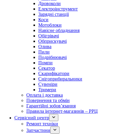
Дровоколи
Електроінструмент
Зарядні станції
Коси
Мотоблоки
Навісне обладнання
Обігрівачі
Обприскувачі
Олива
Пили
Подрібнювачі
Помпи
Секатор
Скарифікатори
Снігоприбиральники
Сувеніри
Тримери
Оплата і доставка
Повернення та обмін
Гарантійні зобов’язання
Правила інтернет-магазинів – РРЦ
Сервісний центр
Ремонт техніки
Запчастини