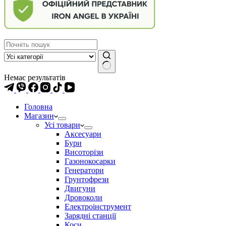
Немає результатів
Головна
Магазин
Усі товари
Аксесуари
Бури
Висоторізи
Газонокосарки
Генератори
Грунтофрези
Двигуни
Дровоколи
Електроінструмент
Зарядні станції
Коси