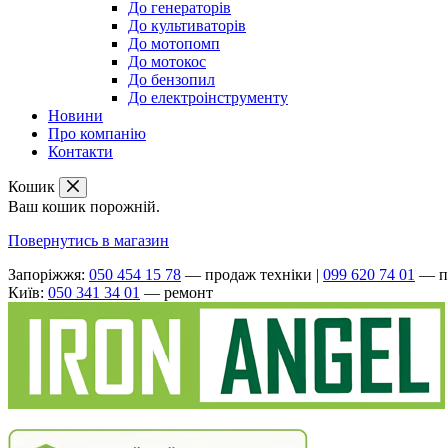
До генераторів
До культиваторів
До мотопомп
До мотокос
До бензопил
До електроінструменту
Новини
Про компанію
Контакти
Кошик
Ваш кошик порожній.
Повернутись в магазин
Запоріжжя:
050 454 15 78
— продаж техніки
|
099 620 74 01
— п
Київ:
050 341 34 01
— ремонт