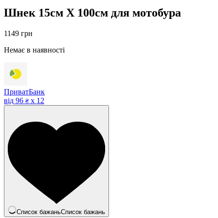
Шнек 15см Х 100см для мотобура
1149
грн
Немає в наявності
ПриватБанк
від
96
x 12
₴
Список бажань
Список бажань