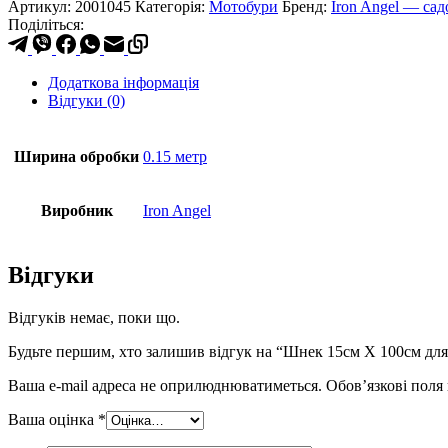
Артикул:
2001045
Категорія:
Мотобури
Бренд:
Iron Angel — сад
Поділіться:
Додаткова інформація
Відгуки (0)
Ширина обробки
0.15 метр
Виробник
Iron Angel
Відгуки
Відгуків немає, поки що.
Будьте першим, хто залишив відгук на “Шнек 15см Х 100см для
Ваша e-mail адреса не оприлюднюватиметься.
Обов’язкові поля
Ваша оцінка
*