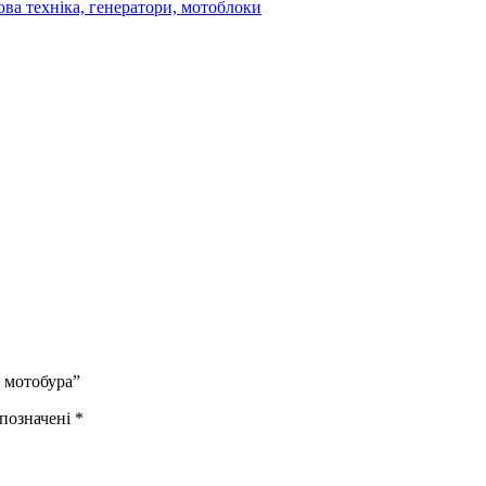
ова техніка, генератори, мотоблоки
 мотобура”
 позначені
*