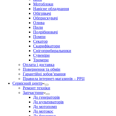
Мотоблоки
Навісне обладнання
Обігрівачі
Обприскувачі
Олива
Пили
Подрібнювачі
Помпи
Секатор
Скарифікатори
Снігоприбиральники
Сувеніри
Тримери
Оплата і доставка
Повернення та обмін
Гарантійні зобов’язання
Правила інтернет-магазинів – РРЦ
Сервісний центр
Ремонт техніки
Запчастини
До генераторів
До культиваторів
До мотопомп
До мотокос
До бензопил