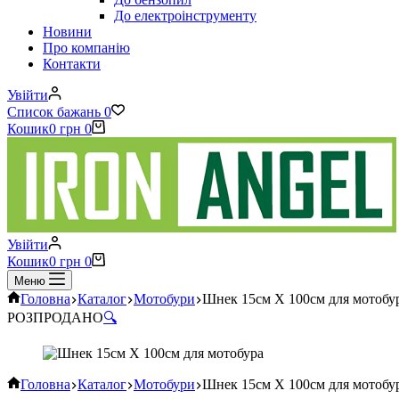
До електроінструменту
Новини
Про компанію
Контакти
Увійти
Список бажань
0
Кошик
0
грн
0
Увійти
Кошик
0
грн
0
Меню
Головна
Каталог
Мотобури
Шнек 15см Х 100см для мотобу
РОЗПРОДАНО
🔍
Головна
Каталог
Мотобури
Шнек 15см Х 100см для мотобу