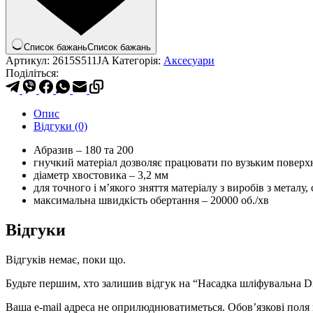
Список бажань
Список бажань
Артикул:
2615S511JA
Категорія:
Аксесуари
Поділіться:
Опис
Відгуки (0)
Абразив – 180 та 200
гнучкий матеріал дозволяє працювати по вузьким поверх
діаметр хвостовика – 3,2 мм
для точного і м’якого зняття матеріалу з виробів з металу,
максимальна швидкість обертання – 20000 об./хв
Відгуки
Відгуків немає, поки що.
Будьте першим, хто залишив відгук на “Насадка шліфувальна D
Ваша e-mail адреса не оприлюднюватиметься.
Обов’язкові поля