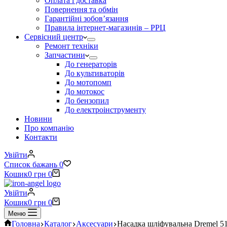
Оплата і доставка
Повернення та обмін
Гарантійні зобов’язання
Правила інтернет-магазинів – РРЦ
Сервісний центр
Ремонт техніки
Запчастини
До генераторів
До культиваторів
До мотопомп
До мотокос
До бензопил
До електроінструменту
Новини
Про компанію
Контакти
Увійти
Список бажань
0
Кошик
0
грн
0
Увійти
Кошик
0
грн
0
Меню
Головна
Каталог
Аксесуари
Насадка шліфувальна Dremel 5