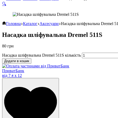
🔍
Головна
Каталог
Аксесуари
Насадка шліфувальна Dremel 5
Насадка шліфувальна Dremel 511S
80
грн
Насадка шліфувальна Dremel 511S кількість
Додати в кошик
ПриватБанк
від
7
x 12
₴