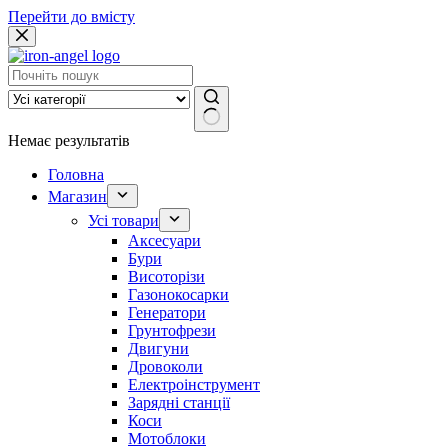
Перейти до вмісту
Немає результатів
Головна
Магазин
Усі товари
Аксесуари
Бури
Висоторізи
Газонокосарки
Генератори
Грунтофрези
Двигуни
Дровоколи
Електроінструмент
Зарядні станції
Коси
Мотоблоки