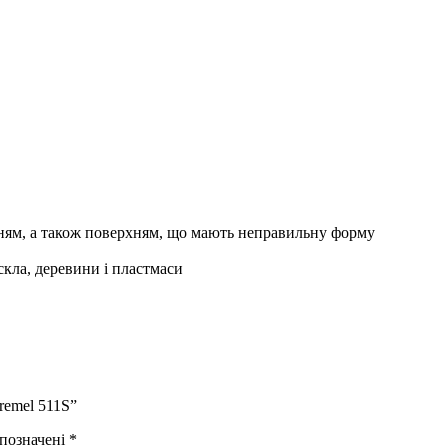
ням, а також поверхням, що мають неправильну форму
 скла, деревини і пластмаси
remel 511S”
 позначені
*