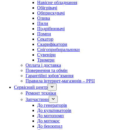
Навісне обладнання
Обігрівачі
Обприскувачі
Олива
Пили
Подрібнювачі
Помпи
Секатор
Скарифікатори
Снігоприбиральники
Сувеніри
Тримери
Оплата і доставка
Повернення та обмін
Гарантійні зобов’язання
Правила інтернет-магазинів – РРЦ
Сервісний центр
Ремонт техніки
Запчастини
До генераторів
До культиваторів
До мотопомп
До мотокос
До бензопил