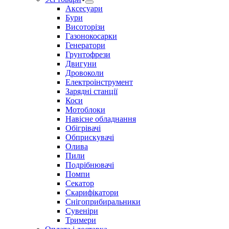
Аксесуари
Бури
Висоторізи
Газонокосарки
Генератори
Грунтофрези
Двигуни
Дровоколи
Електроінструмент
Зарядні станції
Коси
Мотоблоки
Навісне обладнання
Обігрівачі
Обприскувачі
Олива
Пили
Подрібнювачі
Помпи
Секатор
Скарифікатори
Снігоприбиральники
Сувеніри
Тримери