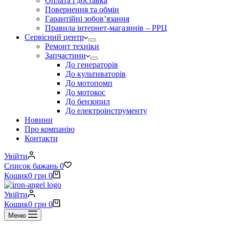
Оплата і доставка
Повернення та обмін
Гарантійні зобов’язання
Правила інтернет-магазинів – РРЦ
Сервісний центр
Ремонт техніки
Запчастини
До генераторів
До культиваторів
До мотопомп
До мотокос
До бензопил
До електроінструменту
Новини
Про компанію
Контакти
Увійти
Список бажань
0
Кошик
0
грн
0
Увійти
Кошик
0
грн
0
Меню