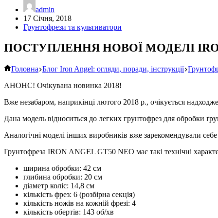
admin
17 Січня, 2018
Грунтофрези та культиватори
ПОСТУПЛЕННЯ НОВОЇ МОДЕЛІ IRO
Головна
Блог Iron Angel: огляди, поради, інструкції
Грунтофр
АНОНС! Очікувана новинка 2018!
Вже незабаром, наприкінці лютого 2018 р., очікується надхо
Дана модель відноситься до легких грунтофрез для обробки ґрун
Аналогічні моделі інших виробників вже зарекомендували себе
Грунтофреза IRON ANGEL GT50 NEO має такі технічні характ
ширина обробки: 42 см
глибина обробки: 20 см
діаметр коліс: 14,8 см
кількість фрез: 6 (розбірна секція)
кількість ножів на кожній фрезі: 4
кількість обертів: 143 об/хв