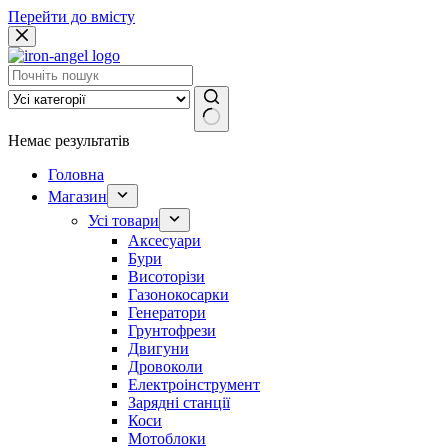
Перейти до вмісту
Немає результатів
Головна
Магазин
Усі товари
Аксесуари
Бури
Висоторізи
Газонокосарки
Генератори
Грунтофрези
Двигуни
Дровоколи
Електроінструмент
Зарядні станції
Коси
Мотоблоки