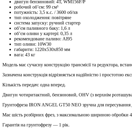
двигун бензиновий: 4Т, WM156F/P
робочий об’єм: 99 см³
потужність: 3,5 к.с. / 3600 об/хв
тип охолодження: повітряне
система запуску: ручний стартер
об’єм паливного баку: 1,6 л
об’єм оливи у картері: 0,35 л
рекомендоване паливо: АІ95
тип оливи: 10W30
габарити: 1220x530x850 мм
вага: 43 кг
Модель має сучасну конструкцію трансмісії та редуктора, вста
Зазначена конструкція відрізняється надійністю і простотою екс
Кількість передач: одна вперед.
Двигун чотиритактний, бензиновий, OHV (з верхнім розташува
Грунтофреза IRON ANGEL GT50 NEO зручна для пересування ді
Має шість розбірних фрез, з максимальною шириною обробки 42
Гарантія на грунтофрезу — 1 рік.