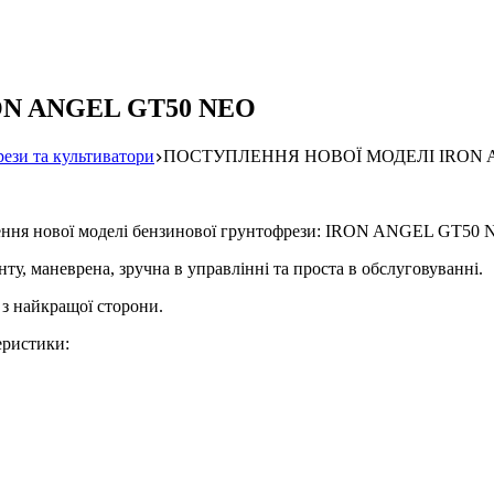
N ANGEL GT50 NEO
ези та культиватори
ПОСТУПЛЕННЯ НОВОЇ МОДЕЛІ IRON 
дження нової моделі бензинової грунтофрези: IRON ANGEL GT50 
ту, маневрена, зручна в управлінні та проста в обслуговуванні.
 з найкращої сторони.
еристики: