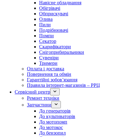
Навісне обладнання
Обігрівачі
Обприскувачі
Олива
Пили
Подрібнювачі
Помпи
Секатор
Скарифікатори
Снігоприбиральники
Сувеніри
Тримери
Оплата і доставка
Повернення та обмін
Гарантійні зобов’язання
Правила інтернет-магазинів – РРЦ
Сервісний центр
Ремонт техніки
Запчастини
До генераторів
До культиваторів
До мотопомп
До мотокос
До бензопил