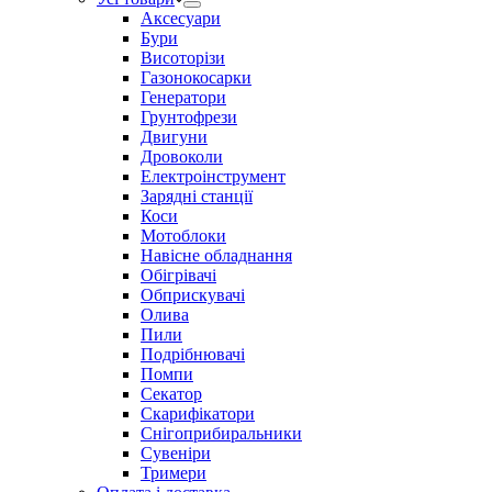
Аксесуари
Бури
Висоторізи
Газонокосарки
Генератори
Грунтофрези
Двигуни
Дровоколи
Електроінструмент
Зарядні станції
Коси
Мотоблоки
Навісне обладнання
Обігрівачі
Обприскувачі
Олива
Пили
Подрібнювачі
Помпи
Секатор
Скарифікатори
Снігоприбиральники
Сувеніри
Тримери